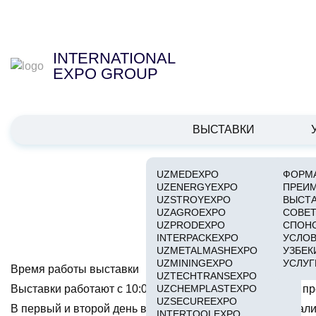
INTERNATIONAL
EXPO GROUP
ВЫСТАВКИ
UZMEDEXPO
ФОРМА
UZENERGYEXPO
ПРЕИ
ПР
UZSTROYEXPO
ВЫСТ
UZAGROEXPO
СОВЕТ
UZPRODEXPO
СПОН
INTERPACKEXPO
УСЛОВ
UZMETALMASHEXPO
УЗБЕК
UZMININGEXPO
УСЛУГ
Время работы выставки
UZTECHTRANSEXPO
Выставки работают с 10:00 до 17:00. Вход посетителей п
UZCHEMPLASTEXPO
UZSECUREEXPO
В первый и второй день вход на выставки – для специали
INTERTOOLEXPO