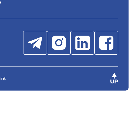
н
int
UP