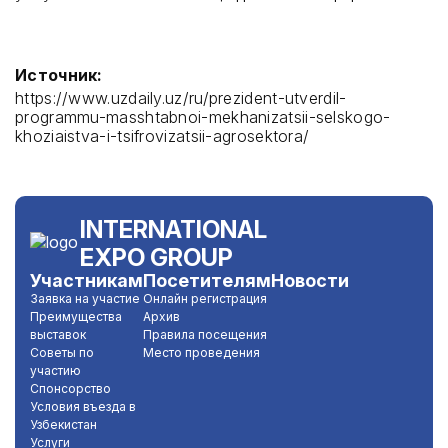
Источник:
https://www.uzdaily.uz/ru/prezident-utverdil-
programmu-masshtabnoi-mekhanizatsii-selskogo-
khoziaistva-i-tsifrovizatsii-agrosektora/
INTERNATIONAL
EXPO GROUP
Участникам
Посетителям
Новости
Заявка на участие
Онлайн регистрация
Преимущества
Архив
выставок
Правила посещения
Советы по
Место проведения
участию
Спонсорство
Условия въезда в
Узбекистан
Услуги