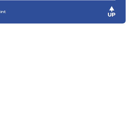
int
UP